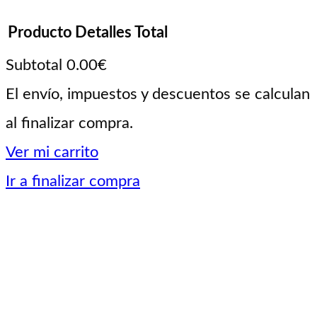
Producto
Detalles
Total
Subtotal
0.00€
Productos
El envío, impuestos y descuentos se calculan
al finalizar compra.
del
Ver mi carrito
carrito
Ir a finalizar compra