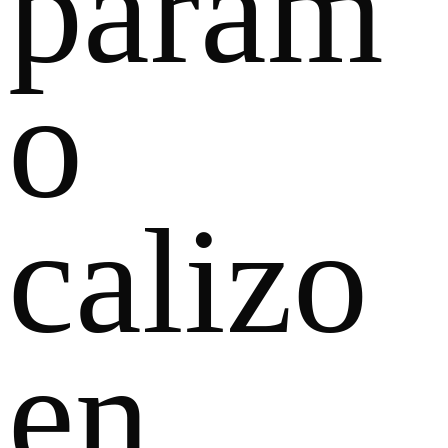
páram
o
calizo
en