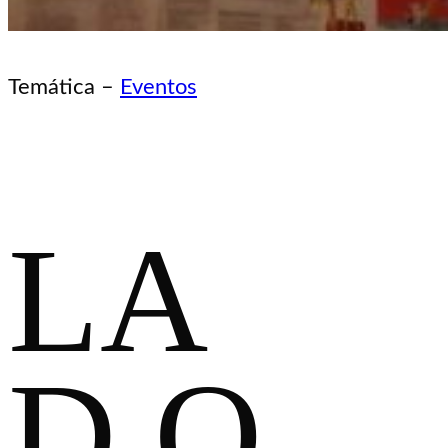
Temática –
Eventos
LA
D.O.