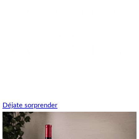
VALDELOBAS
DE
VALTRAVIESO
El carácter y la elegancia del páramo.
Déjate sorprender