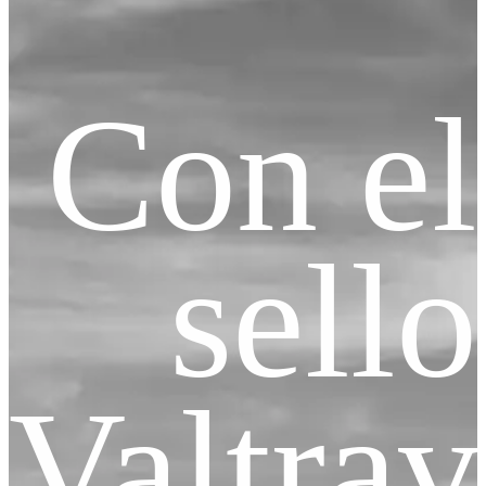
Con el
sello
Valtrav