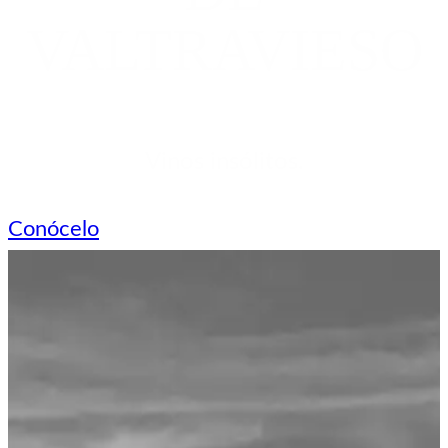
VALTRAVIESO
Vinos insólitos.
Conócelo