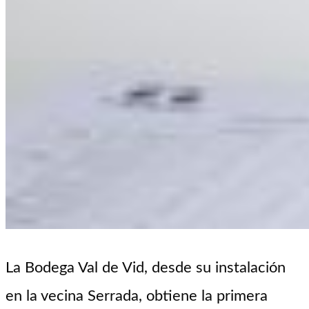
La Bodega
Val de Vid,
desde su instalación
en
la vecina
Serrada
,
obtiene la p
rimera