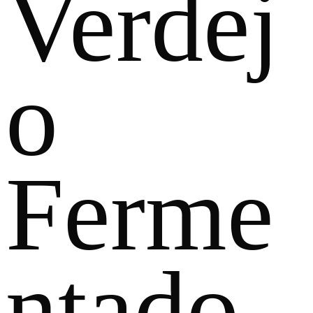
Verdej
o
Ferme
ntado