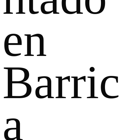
en
Barric
a