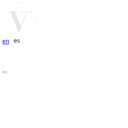
es
en