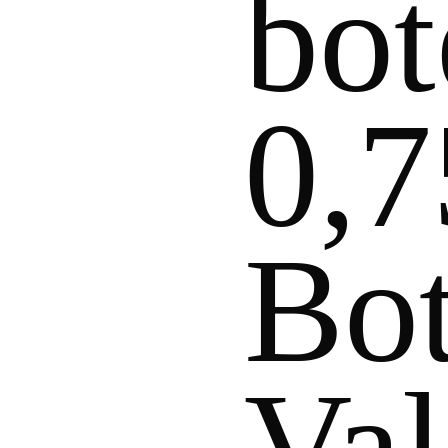
bot
0,7
Bot
Val