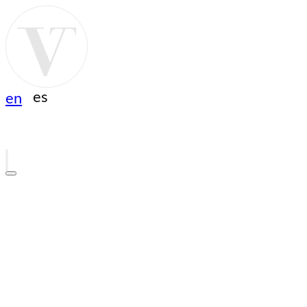
es
en