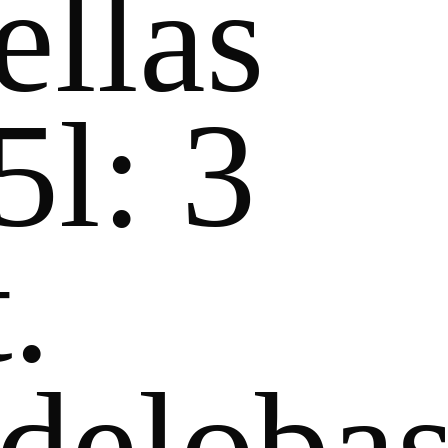
ellas
5l: 3
.
deloba