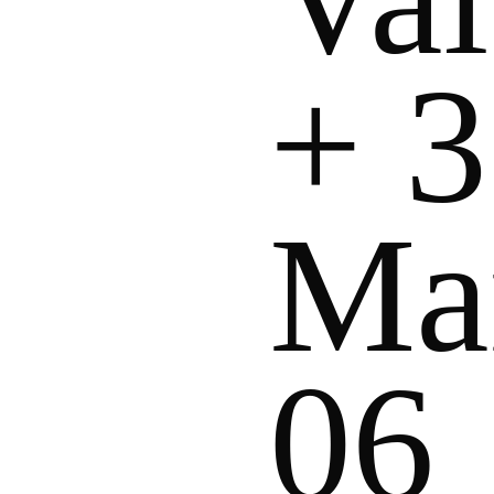
+ 3
Man
06