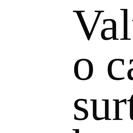
Val
o c
sur