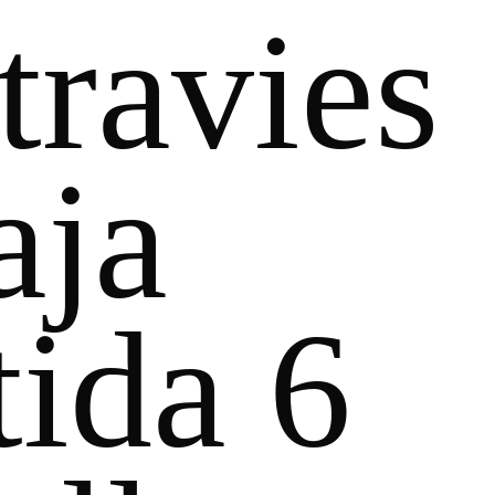
travies
aja
tida 6