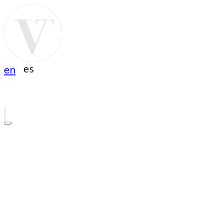
es
en