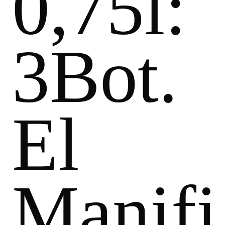
0,75l:
3Bot.
El
Manifi