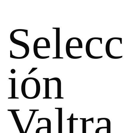
Selecc
ión
Valtra