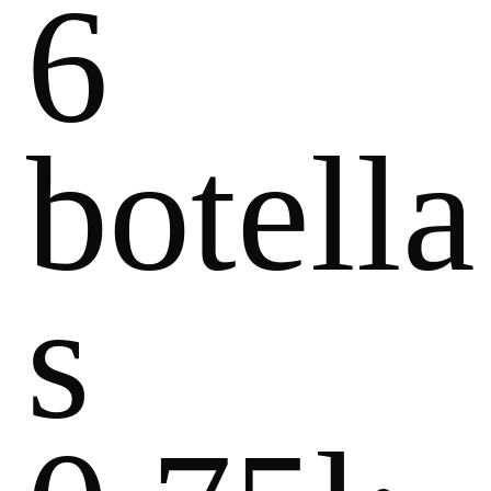
6
botella
s