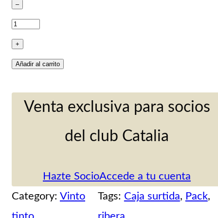
–
Selección
Valtravieso
+
caja
Añadir al carrito
surtida
6
Venta exclusiva para socios
botellas
del club Catalia
0,75l:
3Bot.
Hazte Socio
Accede a tu cuenta
El
Category:
Vinto
Tags:
Caja surtida
, 
Pack
, 
Manifiesto
tinto
ribera