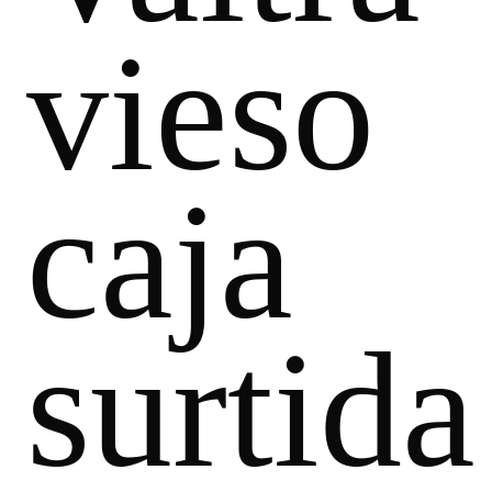
vieso
caja
surtida