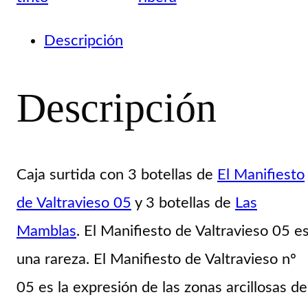
05
+
Descripción
3bot.
Las
Descripción
Mamblas
cantidad
Caja surtida con
3 botellas de
El Manifiesto
de Valtravieso 05
y 3 botellas de
Las
Mamblas
. El Manifiesto de Valtravieso 05
e
una rareza. El Manifiesto de Valtravieso nº
05 es la expresión de las zonas arcillosas de