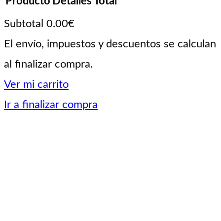
Producto
Detalles
Total
Subtotal
0.00€
Productos
El envío, impuestos y descuentos se calculan
al finalizar compra.
del
Ver mi carrito
carrito
Ir a finalizar compra