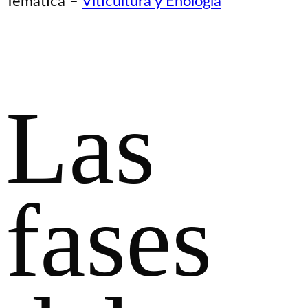
Temática –
Viticultura y Enología
Las
fases