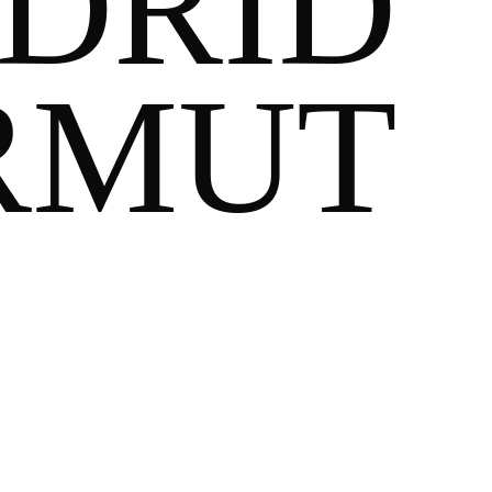
ADRID
ERMUT