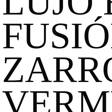
LUJO
FUSI
ZARRO
VERM