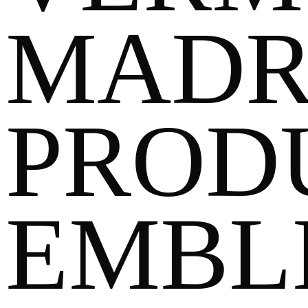
MADR
PROD
EMBL