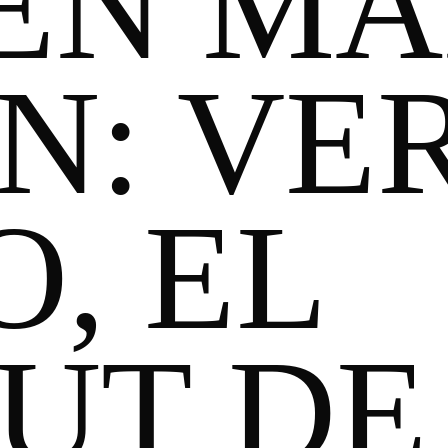
 EN M
ÓN: V
, EL
UT DE