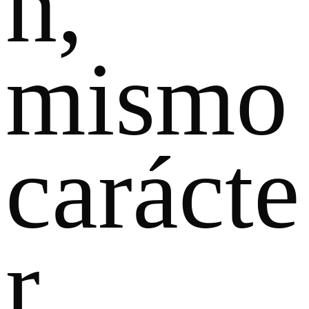
n,
mismo
carácte
r