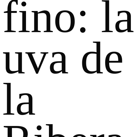
fino: la
uva de
la