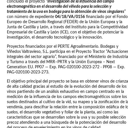
concluido el proyecto
“Investigación de la influencia del campo
electromagnético en el desarrollo del viñedo para la selección y
tratamiento de la uva en bodega para la obtención de vinos singulares
”
con número de expediente
04/18/VA/0156
financiado por el Fondo
Europeo de Desarrollo Regional (FEDER) de la Unión Europea y la
Junta de Castilla y León, a través del Instituto para la Competitividad
Empresarial de Castilla y León (ICE), con el objetivo de potenciar la
investigación, el desarrollo tecnológico y la innovación.
Proyectos financiados por el PERTE Agroalimentario. Bodegas y
Viñedos Valtravieso, S.L. participa en el Proyecto Tractor “Actuacione
integrales del sector agrario”, financiado por el Ministerio de Industria
y Turismo a través del MRR–PRTR y la Unión Europea – Next
Generation EU. PP07 — Exp. PAG-020100-2023-272 · PP08 — Exp.
PAG-020100-2023-273.
El objetivo principal del proyecto se basa en obtener vinos de crianza
de alta calidad gracias al estudio de la evolución del desarrollo de los
vinos partiendo de un análisis exhaustivo en campo centrado en la
medición de la influencia de los campos electromagnéticos sobre los
suelos destinados al cultivo de la vid, su mapeo y la zonificación de l
vendimia, para descifrar la relación entre la composición edáfica de l
suelos, el desarrollo vegetativo y foliar de la planta, así como las
características que se desarrollan sobre la uva y su posible selección
precoz atendiendo a una búsqueda de la potenciación del desarrollo
del proceso de envejecimiento en los vinos de calidad.