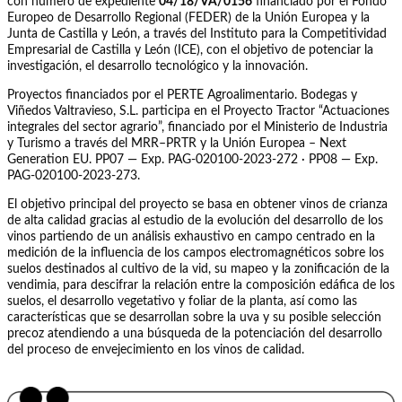
con número de expediente
04/18/VA/0156
financiado por el Fondo
Europeo de Desarrollo Regional (FEDER) de la Unión Europea y la
Junta de Castilla y León, a través del Instituto para la Competitividad
Empresarial de Castilla y León (ICE), con el objetivo de potenciar la
investigación, el desarrollo tecnológico y la innovación.
Proyectos financiados por el PERTE Agroalimentario. Bodegas y
Viñedos Valtravieso, S.L. participa en el Proyecto Tractor “Actuaciones
integrales del sector agrario”, financiado por el Ministerio de Industria
y Turismo a través del MRR–PRTR y la Unión Europea – Next
Generation EU. PP07 — Exp. PAG-020100-2023-272 · PP08 — Exp.
PAG-020100-2023-273.
El objetivo principal del proyecto se basa en obtener vinos de crianza
de alta calidad gracias al estudio de la evolución del desarrollo de los
vinos partiendo de un análisis exhaustivo en campo centrado en la
medición de la influencia de los campos electromagnéticos sobre los
suelos destinados al cultivo de la vid, su mapeo y la zonificación de la
vendimia, para descifrar la relación entre la composición edáfica de los
suelos, el desarrollo vegetativo y foliar de la planta, así como las
características que se desarrollan sobre la uva y su posible selección
precoz atendiendo a una búsqueda de la potenciación del desarrollo
del proceso de envejecimiento en los vinos de calidad.