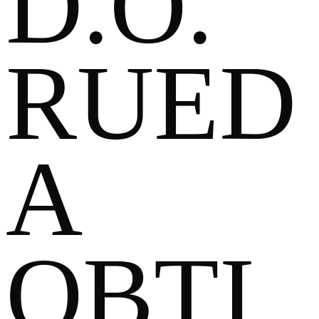
D.O.
RUED
A
OBTI