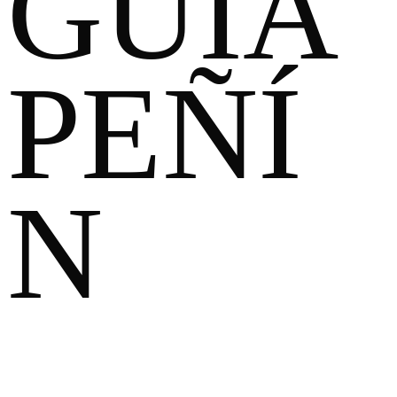
GUÍA
PEÑÍ
N