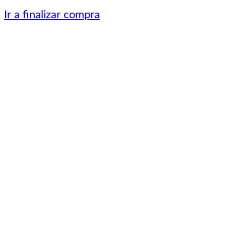
carrito
Ir a finalizar compra