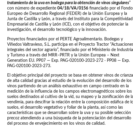
tratamiento de la uva en bodega para la obtención de vinos singulares
”
con número de expediente
04/18/VA/0156
financiado por el Fondo
Europeo de Desarrollo Regional (FEDER) de la Unión Europea y la
Junta de Castilla y León, a través del Instituto para la Competitividad
Empresarial de Castilla y León (ICE), con el objetivo de potenciar la
investigación, el desarrollo tecnológico y la innovación.
Proyectos financiados por el PERTE Agroalimentario. Bodegas y
Viñedos Valtravieso, S.L. participa en el Proyecto Tractor “Actuacione
integrales del sector agrario”, financiado por el Ministerio de Industria
y Turismo a través del MRR–PRTR y la Unión Europea – Next
Generation EU. PP07 — Exp. PAG-020100-2023-272 · PP08 — Exp.
PAG-020100-2023-273.
El objetivo principal del proyecto se basa en obtener vinos de crianza
de alta calidad gracias al estudio de la evolución del desarrollo de los
vinos partiendo de un análisis exhaustivo en campo centrado en la
medición de la influencia de los campos electromagnéticos sobre los
suelos destinados al cultivo de la vid, su mapeo y la zonificación de l
vendimia, para descifrar la relación entre la composición edáfica de l
suelos, el desarrollo vegetativo y foliar de la planta, así como las
características que se desarrollan sobre la uva y su posible selección
precoz atendiendo a una búsqueda de la potenciación del desarrollo
del proceso de envejecimiento en los vinos de calidad.