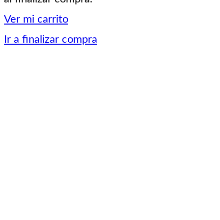
del
Ver mi carrito
carrito
Ir a finalizar compra