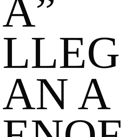
A”
LLEG
AN A
ENOF