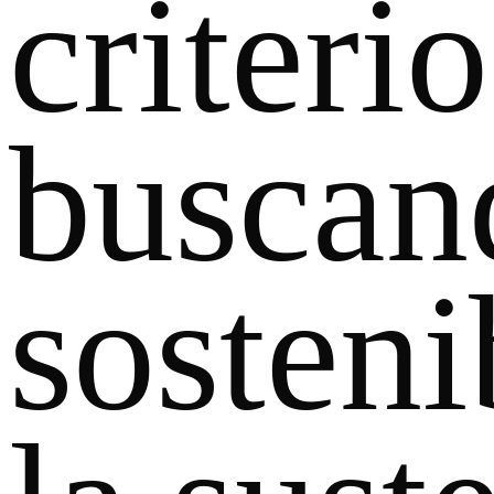
criteri
buscan
sosteni