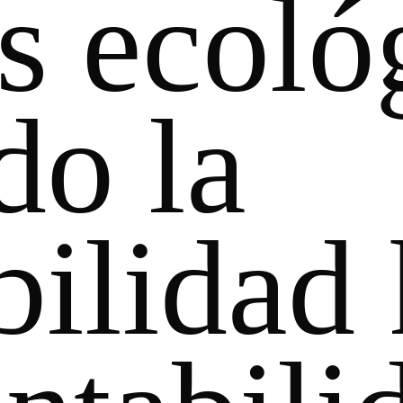
os ecoló
do la
bilidad