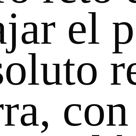
ajar el
oluto r
rra, con