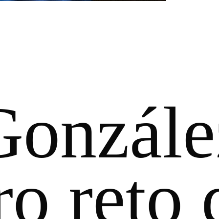
Gonzále
o reto 