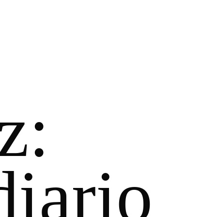
z:
diario