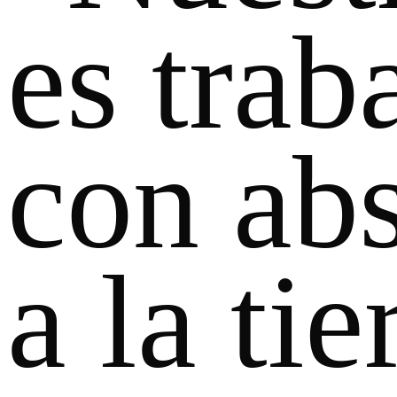
es trab
con abs
a la tie