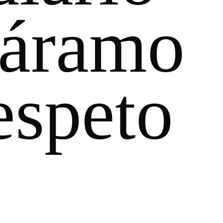
 páramo
espeto