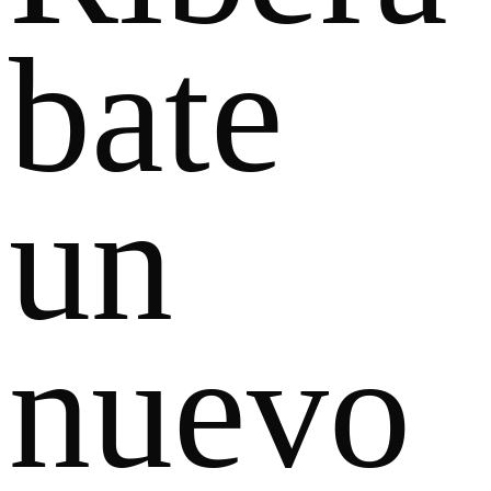
bate
un
nuevo