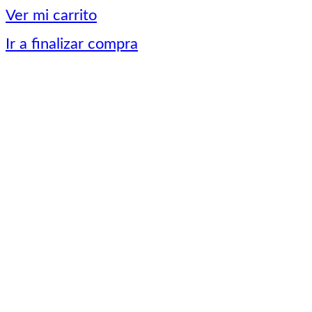
del
Ver mi carrito
carrito
Ir a finalizar compra