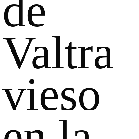
de
Valtra
vieso
en la