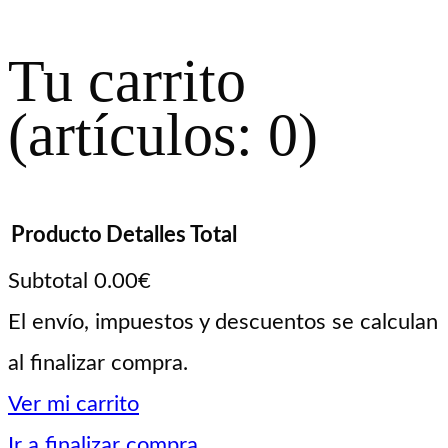
Tu carrito
(artículos: 0)
Producto
Detalles
Total
Subtotal
0.00€
Productos
El envío, impuestos y descuentos se calculan
al finalizar compra.
del
Ver mi carrito
carrito
Ir a finalizar compra