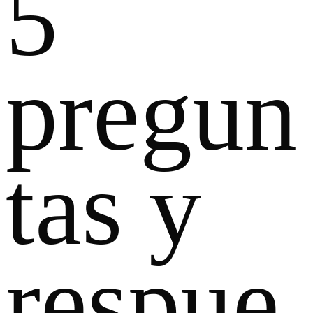
5
pregun
tas y
respue