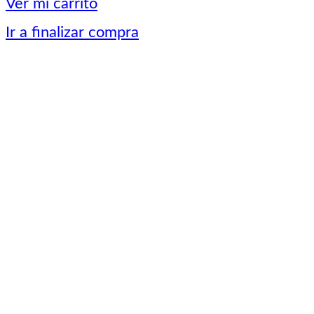
Ver mi carrito
carrito
Ir a finalizar compra