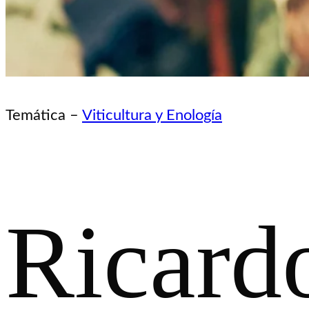
Temática –
Viticultura y Enología
Ricard